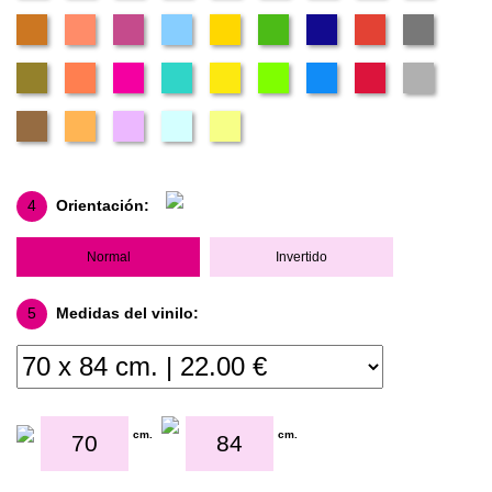
4
Orientación:
Normal
Invertido
5
Medidas del vinilo:
cm.
cm.