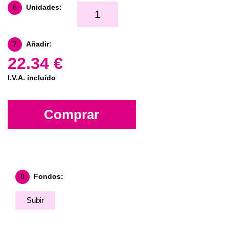
6
Unidades:
7
Añadir:
22.34 €
I.V.A. incluído
Comprar
8
Fondos:
Subir
Fondo