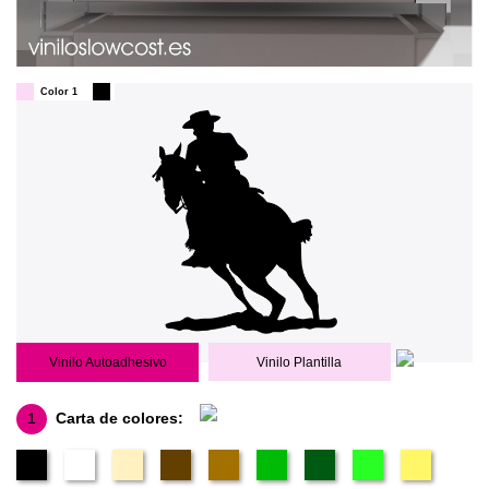
Color 1
Vinilo Autoadhesivo
Vinilo Plantilla
1
Carta de colores: