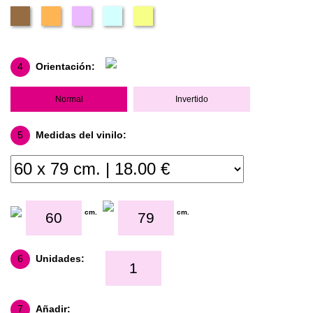
4
Orientación:
Normal
Invertido
5
Medidas del vinilo:
cm.
cm.
6
Unidades:
7
Añadir: