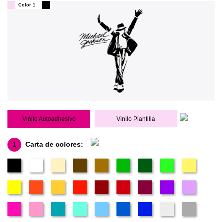
Color 1
Vinilo Autoadhesivo
Vinilo Plantilla
1
Carta de colores: