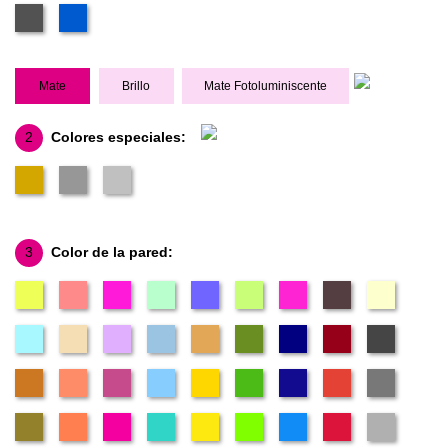
Mate
Brillo
Mate Fotoluminiscente
2
Colores especiales:
3
Color de la pared: