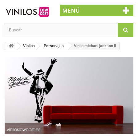
MENÚ
Vinilos
Personajes
Vinilo michael jackson II