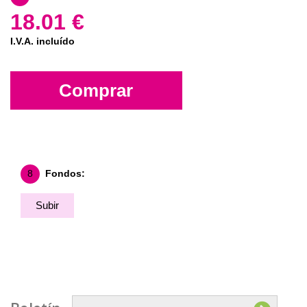
18.01 €
I.V.A. incluído
Comprar
8
Fondos:
Subir
Fondo