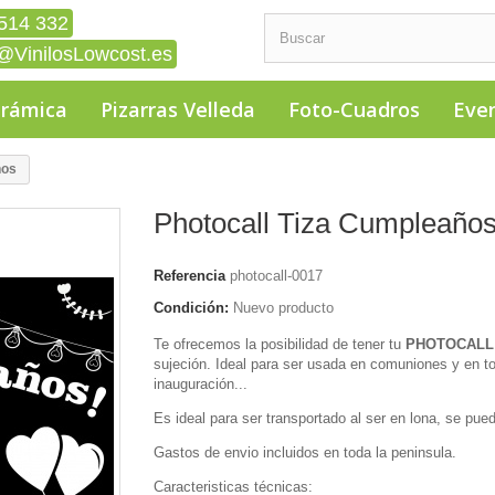
514 332
@VinilosLowcost.es
erámica
Pizarras Velleda
Foto-Cuadros
Eve
ños
Photocall Tiza Cumpleaño
Referencia
photocall-0017
Condición:
Nuevo producto
Te ofrecemos la posibilidad de tener tu
PHOTOCAL
sujeción. Ideal para ser usada en comuniones y en 
inauguración...
Es ideal para ser transportado al ser en lona, se pued
Gastos de envio incluidos en toda la peninsula.
Caracteristicas técnicas: