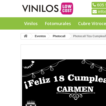
605 
info
Vinilos
Fotomurales
Cubre Vitroc
Eventos
Photocall
Photocall Tiza Cumplea