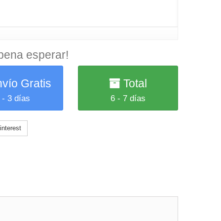
 pena esperar!
vío Gratis
Total
 - 3 días
6 - 7 días
nterest