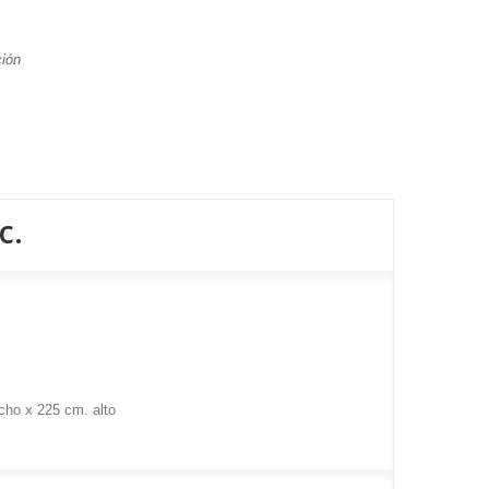
ción
c.
cho x 225 cm. alto