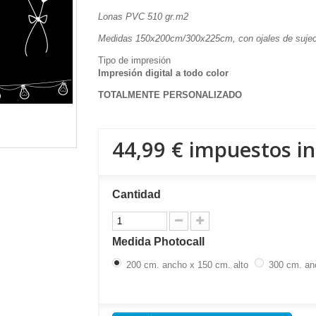
Lonas PVC 510 gr.m2
Medidas 150x200cm/300x225cm, con ojales de suje
Tipo de impresión
Impresión digital a todo color
TOTALMENTE PERSONALIZADO
44,99 €
impuestos in
Cantidad
Medida Photocall
200 cm. ancho x 150 cm. alto
300 cm. an