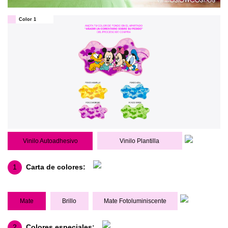
Color 1
Vinilo Autoadhesivo
Vinilo Plantilla
1
Carta de colores:
Mate
Brillo
Mate Fotoluminiscente
2
Colores especiales: