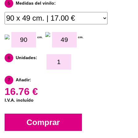
5
Medidas del vinilo:
cm.
cm.
6
Unidades:
7
Añadir:
16.76 €
I.V.A. incluído
Comprar