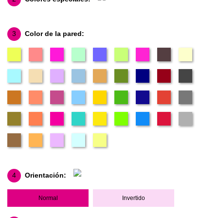
3
Color de la pared:
4
Orientación:
Normal
Invertido