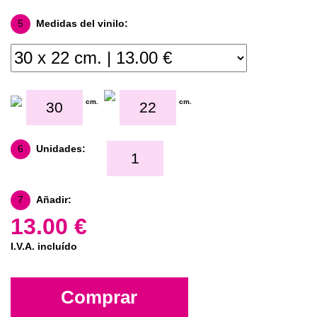
5
Medidas del vinilo:
cm.
cm.
6
Unidades:
7
Añadir:
13.00 €
I.V.A. incluído
Comprar