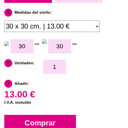
5
Medidas del vinilo:
cm.
cm.
6
Unidades:
7
Añadir:
13.00 €
I.V.A. incluído
Comprar