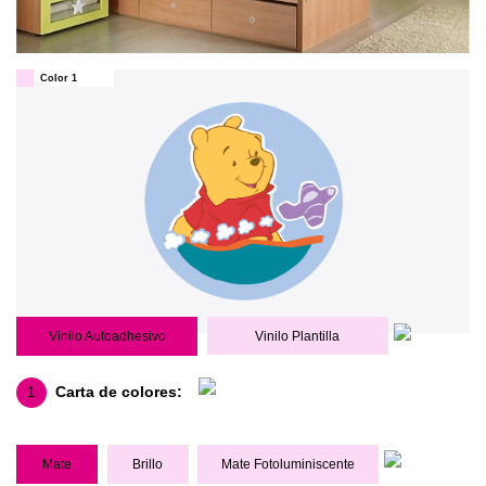
Color 1
Vinilo Autoadhesivo
Vinilo Plantilla
1
Carta de colores:
Mate
Brillo
Mate Fotoluminiscente