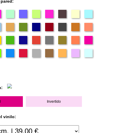
 pared:
n:
l
Invertido
 vinilo: