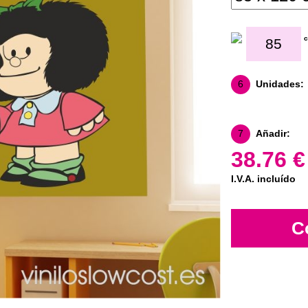
6
Unidades:
7
Añadir:
38.76 €
I.V.A. incluído
C