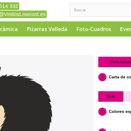
514 332
@VinilosLowcost.es
erámica
Pizarras Velleda
Foto-Cuadros
Eve
Vinilo Autoa
1
Carta de c
Mate
2
Colores es