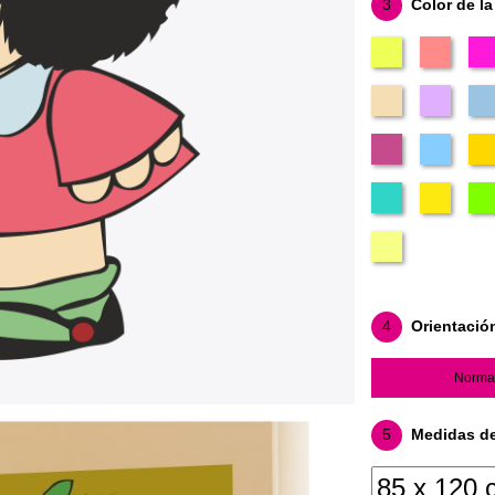
3
Color de la
4
Orientació
Norma
5
Medidas del