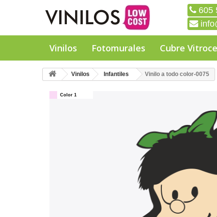
605 
info
Vinilos
Fotomurales
Cubre Vitroc
Vinilos
Infantiles
Vinilo a todo color-0075
Color 1