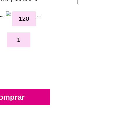
cm.
cm.
omprar