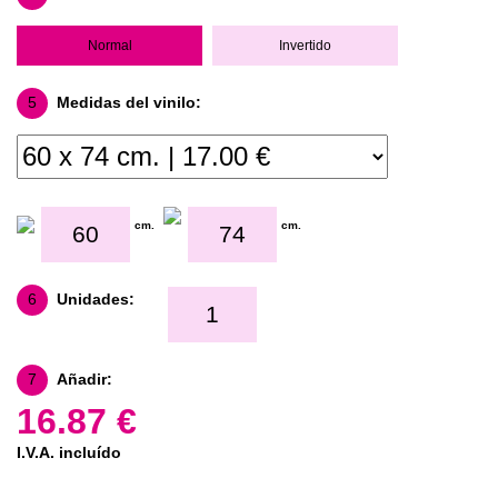
Normal
Invertido
5
Medidas del vinilo:
cm.
cm.
6
Unidades:
7
Añadir:
16.87 €
I.V.A. incluído