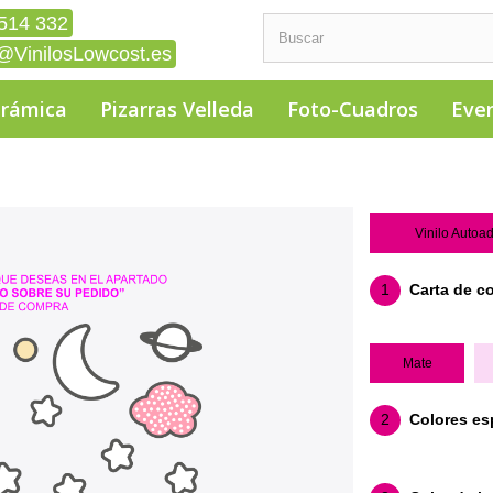
514 332
@VinilosLowcost.es
erámica
Pizarras Velleda
Foto-Cuadros
Eve
Vinilo Autoa
1
Carta de c
Mate
2
Colores es