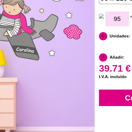
6
Unidades:
7
Añadir:
39.71 €
I.V.A. incluído
C