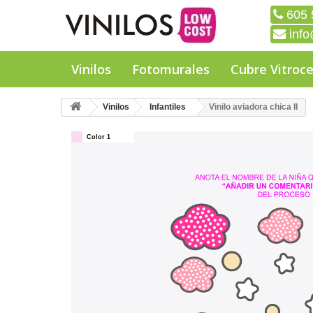
605 
info
Vinilos
Fotomurales
Cubre Vitroc
Vinilos
Infantiles
Vinilo aviadora chica II
Color 1