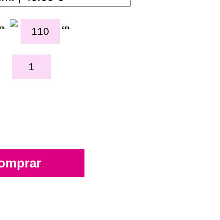
cm.
cm.
omprar