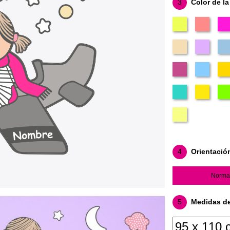
3
Color de la
4
Orientació
Norma
5
Medidas del