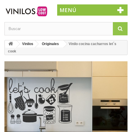
MENÚ
Vinilos
Originales
Vinilo cocina cacharros let´s
cook