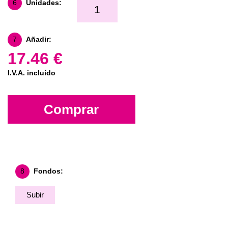
6
Unidades:
7
Añadir:
17.46 €
I.V.A. incluído
Comprar
8
Fondos:
Subir
Fondo