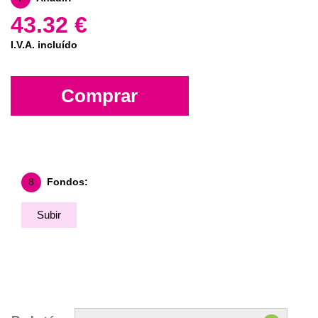
43.32 €
I.V.A. incluído
Comprar
8
Fondos:
Subir
Fondo