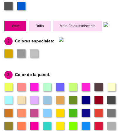
Mate
Brillo
Mate Fotoluminiscente
2
Colores especiales:
3
Color de la pared: