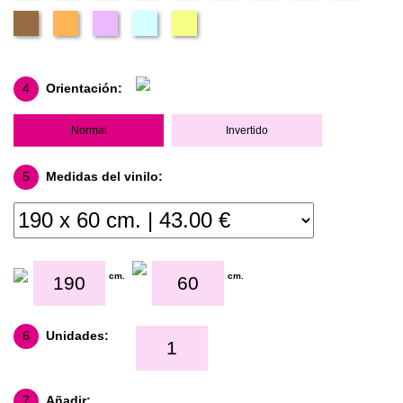
4
Orientación:
Normal
Invertido
5
Medidas del vinilo:
cm.
cm.
6
Unidades:
7
Añadir: