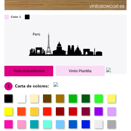
Color 1
Vinilo Autoadhesivo
Vinilo Plantilla
1
Carta de colores: