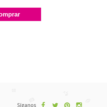
omprar
Síganos