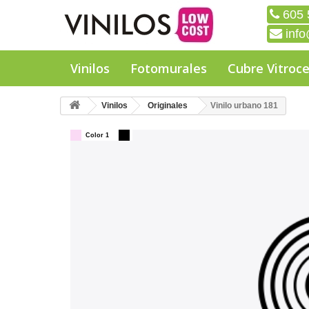
605 
info
Vinilos
Fotomurales
Cubre Vitroc
Vinilos
Originales
Vinilo urbano 181
Color 1