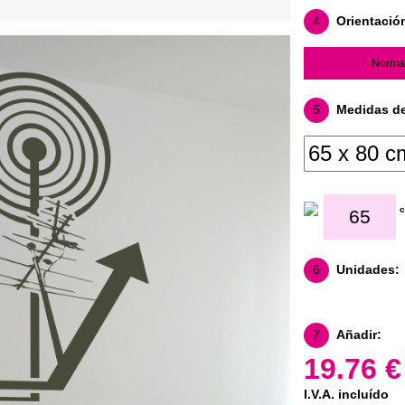
4
Orientació
Norma
5
Medidas del
6
Unidades:
7
Añadir:
19.76 €
I.V.A. incluído