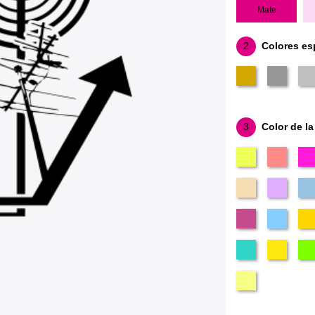
Mate
2
Colores es
3
Color de la