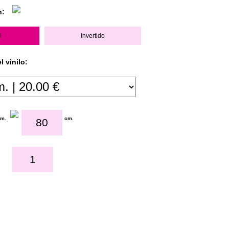
n:
l
Invertido
 vinilo:
cm.
cm.