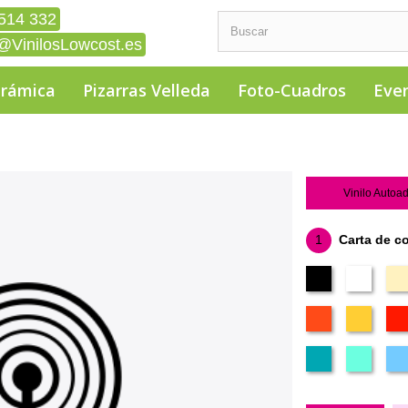
514 332
@VinilosLowcost.es
erámica
Pizarras Velleda
Foto-Cuadros
Eve
Vinilo Autoa
1
Carta de c