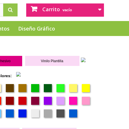
Carrito
vacío
ntos
Diseño Gráfico
dhesivo
Vinilo Plantilla
olores: