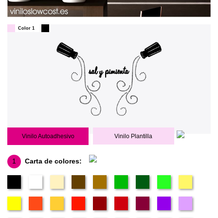
Color 1
Vinilo Autoadhesivo
Vinilo Plantilla
1
Carta de colores: