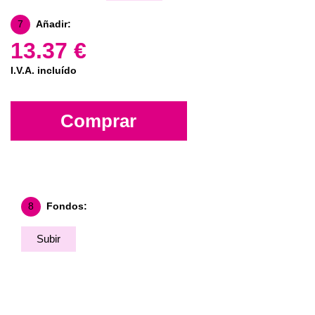
7
Añadir:
13.37 €
I.V.A. incluído
Comprar
8
Fondos:
Subir
Fondo