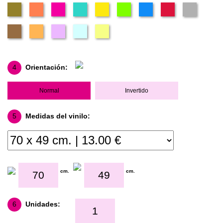
4
Orientación:
Normal
Invertido
5
Medidas del vinilo:
cm.
cm.
6
Unidades: