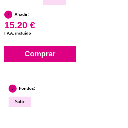
7
Añadir:
15.20 €
I.V.A. incluído
Comprar
8
Fondos:
Subir
Fondo