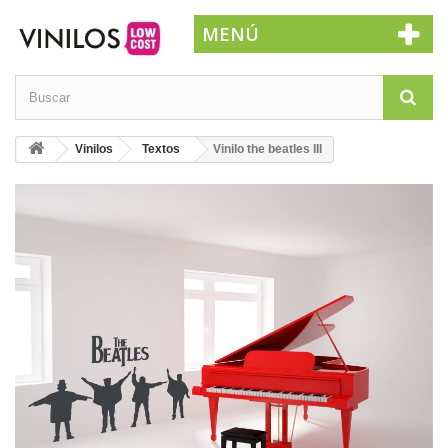
MENÚ
Vinilos
Textos
Vinilo the beatles III