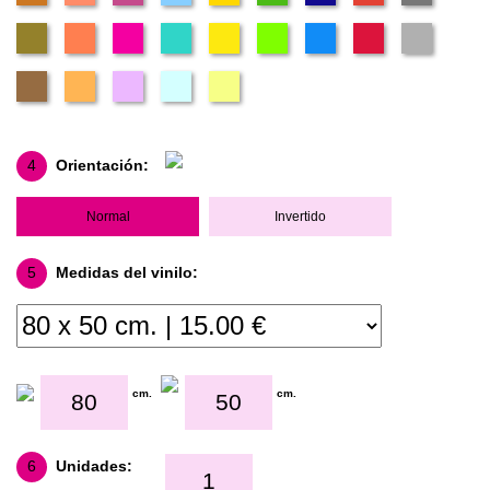
4
Orientación:
Normal
Invertido
5
Medidas del vinilo:
cm.
cm.
6
Unidades: