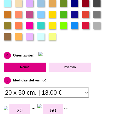
4
Orientación:
Normal
Invertido
5
Medidas del vinilo:
cm.
cm.