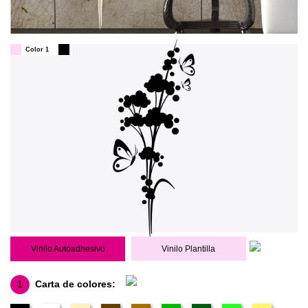
Color 1
Vinilo Autoadhesivo
Vinilo Plantilla
1
Carta de colores: