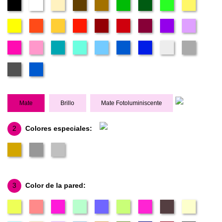
Mate
Brillo
Mate Fotoluminiscente
2
Colores especiales:
3
Color de la pared: