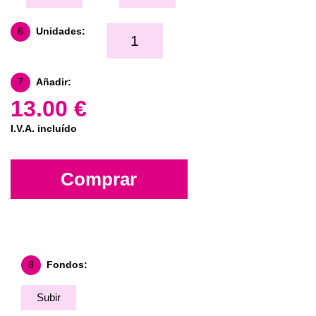
6
Unidades:
7
Añadir:
13.00 €
I.V.A. incluído
Comprar
8
Fondos:
Subir