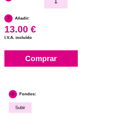
7
Añadir:
13.00 €
I.V.A. incluído
Comprar
8
Fondos:
Subir
Fondo