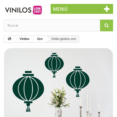
MENÚ
Vinilos
Zen
Vinilo globos zen