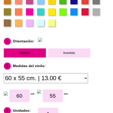
4
Orientación:
Normal
Invertido
5
Medidas del vinilo:
cm.
cm.
6
Unidades: