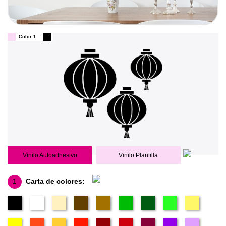
Color 1
Vinilo Autoadhesivo
Vinilo Plantilla
1
Carta de colores: