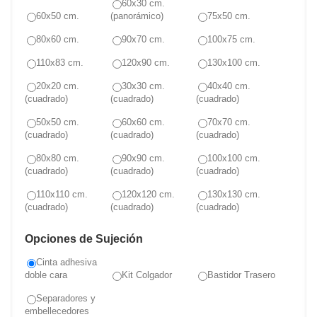
60x30 cm.
60x50 cm.
(panorámico)
75x50 cm.
80x60 cm.
90x70 cm.
100x75 cm.
110x83 cm.
120x90 cm.
130x100 cm.
20x20 cm.
30x30 cm.
40x40 cm.
(cuadrado)
(cuadrado)
(cuadrado)
50x50 cm.
60x60 cm.
70x70 cm.
(cuadrado)
(cuadrado)
(cuadrado)
80x80 cm.
90x90 cm.
100x100 cm.
(cuadrado)
(cuadrado)
(cuadrado)
110x110 cm.
120x120 cm.
130x130 cm.
(cuadrado)
(cuadrado)
(cuadrado)
Opciones de Sujeción
Cinta adhesiva
doble cara
Kit Colgador
Bastidor Trasero
Separadores y
embellecedores