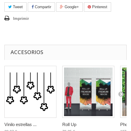
Tweet
Compartir
Google+
Pinterest
Imprimir
ACCESORIOS
Vinilo estrellas ...
Roll Up
Photo