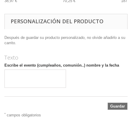
38,97 €
70,25 €
187,4
PERSONALIZACIÓN DEL PRODUCTO
Después de guardar su producto personalizado, no olvide añadirlo a su
carrito.
Texto
Escribe el evento (cumpleaños, comunión..) nombre y la fecha
Guardar
*
campos obligatorios