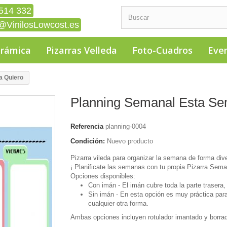
514 332
@VinilosLowcost.es
erámica
Pizarras Velleda
Foto-Cuadros
Eve
a Quiero
Planning Semanal Esta S
Referencia
planning-0004
Condición:
Nuevo producto
Pizarra vileda para organizar la semana de forma div
¡ Planificate las semanas con tu propia Pizarra Sema
Opciones disponibles:
Con imán - El imán cubre toda la parte trasera, 
Sin imán - En esta opción es muy práctica para
cualquier otra forma.
Ambas opciones incluyen rotulador imantado y borrad