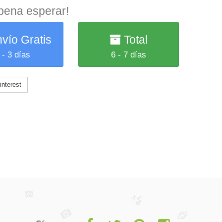
 pena esperar!
vío Gratis
Total
 - 3 días
6 - 7 días
nterest